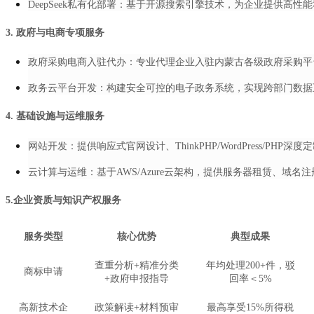
DeepSeek私有化部署：基于开源搜索引擎技术，为企业提供高
3. 政府与电商专项服务
政府采购电商入驻代办：专业代理企业入驻内蒙古各级政府采购平
政务云平台开发：构建安全可控的电子政务系统，实现跨部门数据
4. 基础设施与运维服务
网站开发：提供响应式官网设计、ThinkPHP/
WordPress/PHP
深度定
云计算与运维：基于AWS/Azure云架构，提供服务器租赁、域名
5.企业资质与知识产权服务
服务类型
核心优势
典型成果
查重分析+精准分类
年均处理200+件，驳
商标申请
+政府申报指导
回率＜5%
高新技术企
政策解读+材料预审
最高享受15%所得税