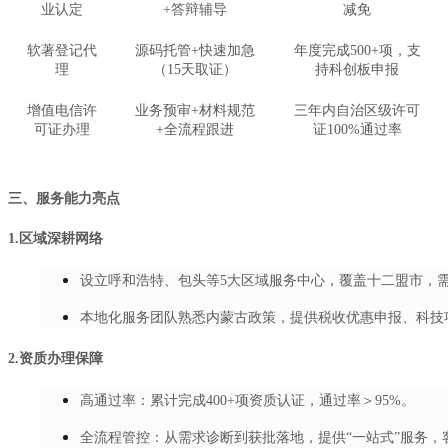
业认定
+答辩辅导
减免
软著登记代
源码托管+快速加急
年度完成500+项，支
理
（15天取证）
持科创板申报
增值电信许
业务预审+材料规范
三年内自治区级许可
可证办理
+全流程跟进
证100%通过率
三、服务能力亮点
1.区域深耕网络
设立呼和浩特、包头等5大区域服务中心，覆盖十二盟市，需
本地化服务团队熟悉内蒙古政策，提供税收优惠申报、科技
2.资质办理保障
高通过率：累计完成400+项资质认证，通过率＞95%。
全流程管控：从需求诊断到获批落地，提供“一站式”服务，客