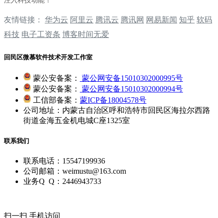
注入科技动能！
友情链接：
华为云
阿里云
腾讯云
‌‌腾讯网
‌‌网易新闻
‌‌知乎
软码
科技
电子工资条
博客时间无爱
回民区微慕软件技术开发工作室
蒙公安备案：
蒙公网安备15010302000995号
蒙公安备案：
蒙公网安备15010302000994号
工信部备案：
蒙ICP备18004578号
公司地址：内蒙古自治区呼和浩特市回民区海拉尔西路
街道金海五金机电城C座1325室
联系我们
联系电话：15547199936
公司邮箱：weimustu@163.com
业务Q Q：2446943733
扫一扫 手机访问