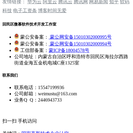
友情链接：
华为云
阿里云
腾讯云
‌‌腾讯网
‌‌网易新闻
‌‌知乎
软码
科技
电子工资条
博客时间无爱
回民区微慕软件技术开发工作室
蒙公安备案：
蒙公网安备15010302000995号
蒙公安备案：
蒙公网安备15010302000994号
工信部备案：
蒙ICP备18004578号
公司地址：内蒙古自治区呼和浩特市回民区海拉尔西路
街道金海五金机电城C座1325室
联系我们
联系电话：15547199936
公司邮箱：weimustu@163.com
业务Q Q：2446943733
扫一扫 手机访问